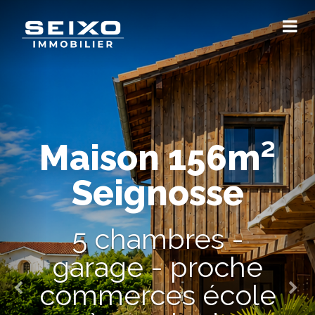
Maison 156m²
Seignosse
5 chambres -
garage - proche
commerces école