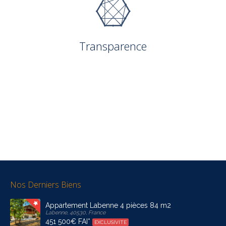
Transparence
Nos Derniers Biens
Appartement Labenne 4 pièces 84 m2
Labenne, 40530, France
451 500€ FAI*
EXCLUSIVITE