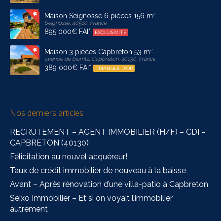
Maison Seignosse 6 pièces 156 m²
Seignosse, 40510, France
895 000€ FAI*
EXCLUSIVITE
Maison 3 pièces Capbreton 53 m²
avenue de biarritz, Capbreton, 40130, France
389 000€ FAI*
TRIANGLE D'OR
Nos derniers articles
RECRUTEMENT – AGENT IMMOBILIER (H/F) – CDI –
CAPBRETON (40130)
Félicitation au nouvel acquéreur!
Taux de crédit immobilier de nouveau à la baisse
Avant – Après rénovation d’une villa-patio à Capbreton
Seixo Immobilier – Et si on voyait l’immobilier
autrement