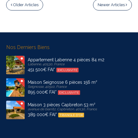
Older Articles
Newer Articles
Nos Derniers Biens
Appartement Labenne 4 pièces 84 m2
Labenne, 40530, France
451 500€ FAI*
EXCLUSIVITE
Maison Seignosse 6 pièces 156 m²
Seignosse, 40510, France
895 000€ FAI*
EXCLUSIVITE
Maison 3 pièces Capbreton 53 m²
avenue de biarritz, Capbreton, 40130, France
389 000€ FAI*
TRIANGLE D'OR