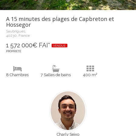
A 15 minutes des plages de Capbreton et
Hossegor
Saubrigues,
40230, France
1 572 000€ FAI*
VENDUE
PROPRIÉTÉ
8 Chambres
7 Salles de bains
400 m²
Charly Seixo