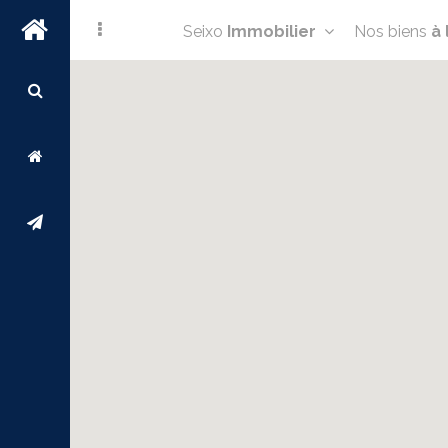
Seixo
Immobilier
Nos biens
à 