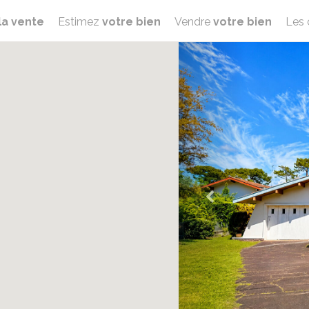
la vente
Estimez
votre bien
Vendre
votre bien
Les 