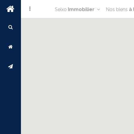
Seixo
Immobilier
Nos biens
à 