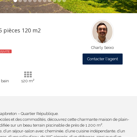
5 pièces 120 m2
Charly Seixo
SIVITE
Contacter l'agent
e bain
120 m²
Capbreton – Quartier République.
écoles et des commodités, découvrez cette charmante maison de plain-
difiée sur un beau terrain piscinable de près de 1 200 m².
e, d’un séjour-salon avec cheminée, d’une cuisine indépendante, d’un
s, d’une salle d’eau, de WC séparés, d’un débarras, ainsi que d’un