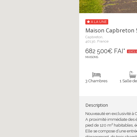
A LA UNE
Maison Capbreton 
Capbreton,
40130, France
682 500€ FAI*
EXCLU
MAISONS
3 Chambres
1 Salle d
Description
Nouveauté en exclusivité à 
A proximité immédiate des 
pied de 120 m² habitables, é
Elle se compose d’une entré
dégagement, de trois chambre