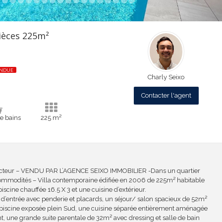
pièces 225m²
ENDUE
Charly Seixo
Contacter l'agent
de bains
225 m²
secteur – VENDU PAR L’AGENCE SEIXO IMMOBILIER -Dans un quartier
ommodités – Villa contemporaine édifiée en 2006 de 225m² habitable
scine chauffée 16.5 X 3 et une cuisine d’extérieur.
 d’entrée avec penderie et placards, un séjour/ salon spacieux de 52m²
la piscine exposée plein Sud, une cuisine séparée entièrement aménagée
ant, une grande suite parentale de 32m² avec dressing et salle de bain