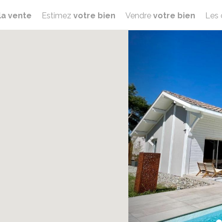
la vente
Estimez
votre bien
Vendre
votre bien
Les 