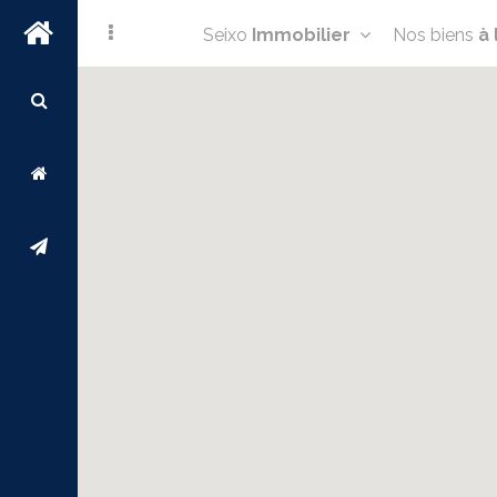
Seixo
Immobilier
Nos biens
à 