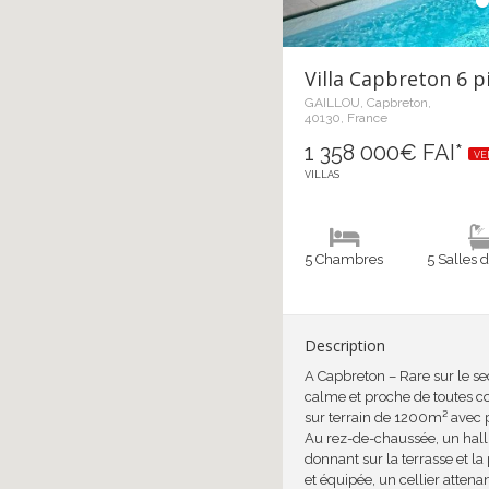
Villa Capbreton 6 
GAILLOU, Capbreton,
40130, France
1 358 000€ FAI*
V
VILLAS
5 Chambres
5 Salles 
Description
A Capbreton – Rare sur le 
calme et proche de toutes c
sur terrain de 1200m² avec pi
Au rez-de-chaussée, un hall
donnant sur la terrasse et 
et équipée, un cellier atten